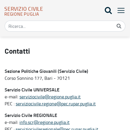
SERVIZIO CIVILE
REGIONE PUGLIA
Contatti - Servizio civile
Contatti
Sezione Politiche Giovanili (Servizio Civile)
Corso Sonnino 177, Bari - 70121
Servizio Civile UNIVERSALE
e-mail:
serviziocivile@regione.puglia.it
PEC :
serviziocivile.regione@pec.rupar.puglia.it
Servizio Civile REGIONALE
e-mail:
info.scr@regione.puglia.it
PEC :
serviziocivileregionale@pec.rupar.puglia.it