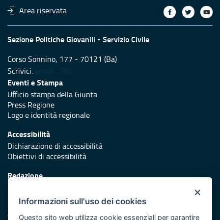
Area riservata
Sezione Politiche Giovanili - Servizio Civile
Corso Sonnino, 177 - 70121 (Ba)
Scrivici:
email
-
PEC
Eventi e Stampa
Ufficio stampa della Giunta
Press Regione
Logo e identità regionale
Accessibilità
Dichiarazione di accessibilità
Obiettivi di accessibilità
Redazione
Responsabili di pubblicazione
×
Informazioni sull'uso dei cookies
Protezione civile
Vai al sito di Protezione Civile Puglia
Questo sito web utilizza cookie essenziali per garantire