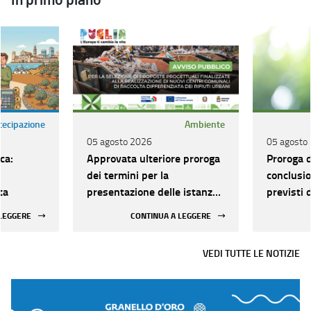
In primo piano
rtecipazione
Ambiente
05 agosto 2026
05 agosto
ca:
Approvata ulteriore proroga
Proroga d
dei termini per la
conclusio
ta
presentazione delle istanze
previsti 
e nominati i componenti
progettu
 LEGGERE
CONTINUA A LEGGERE
sostitutivi della
finanzia
Commissione di valutazione
VEDI TUTTE LE NOTIZIE