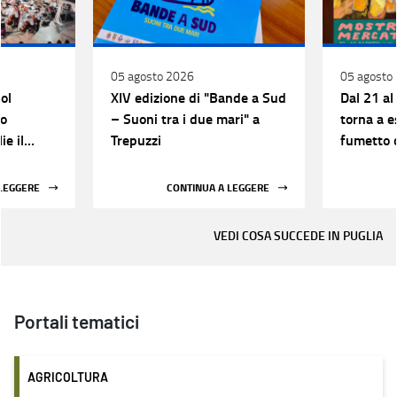
05 agosto 2026
05 agosto
ol
XIV edizione di "Bande a Sud
Dal 21 al
to
– Suoni tra i due mari" a
torna a e
ie il
Trepuzzi
fumetto 
edizione 
 LEGGERE
CONTINUA A LEGGERE
VEDI COSA SUCCEDE IN PUGLIA
Portali tematici
AGRICOLTURA