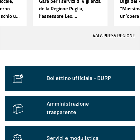
locale,
Gara per i servizi di vigilanza
Diga del 
verno
della Regione Puglia,
“Massima
ischio un
l’assessore Leo:
un’opera 
 con un
“Riconosciuti l'intero monte
lavoriamo
porremo
orario e il salario minimo ai
collaudo 
VAI A PRESS REGIONE
”
lavoratori”
finalment
Puglia”
Bollettino ufficiale - BURP
Amministrazione
trasparente
Servizi e modulistica